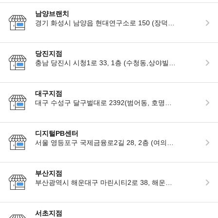
남양브랜치
경기 화성시 남양읍 현대연구소로 150 (장덕리)
당진지점
충남 당진시 시청1로 33, 1층 (수청동,상야빌딩)
대구지점
대구 수성구 달구벌대로 2392(범어동, 호명빌딩)
디지털PB센터
서울 영등포구 국제금융로2길 28, 2층 (여의도동,현대차증권빌딩)
부산지점
부산광역시 해운대구 마린시티2로 38, 해운대 아이파크 C1동 4층
서초지점