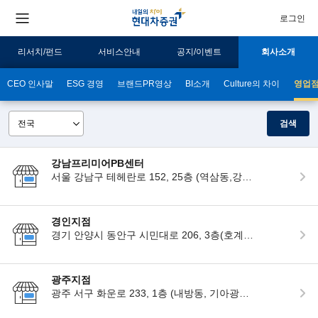
로그인
리서치/펀드
서비스안내
공지/이벤트
회사소개
CEO 인사말
ESG 경영
브랜드PR영상
BI소개
Culture의 차이
영업점
검색
강남프리미어PB센터
서울 강남구 테헤란로 152, 25층 (역삼동,강남파이낸스센터)
경인지점
경기 안양시 동안구 시민대로 206, 3층(호계동, 인탑스빌딩)
광주지점
광주 서구 화운로 233, 1층 (내방동, 기아광주교육센터)