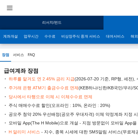
리서치/펀드
계좌개설
업무시간
수수료
비상장주식 중개 서비스
대여서비스
해외
장점
서비스
FAQ
급여계좌 장점
하루를 맡겨도 연 2.45% 금리 지급
(2026-07-20 기준, RP형, 세전
주거래 은행 ATM기 출금수수료 면제
(KEB하나/신한/KB국민/우리/
당사에서 타행으로 이체 시 이체수수료 면제
주식 매매수수료 할인(오프라인 : 10%, 온라인 : 20%)
공모주 청약 20% 우선배정(공모주 우대자격) 이체 약정계좌 지정 시
모바일 App(The H Mobile)으로 개설 - 지점 방문없이 모바일 Ap
H 알리미 서비스
- 지수, 종목 시세에 대한 SMS알림 서비스(무료제